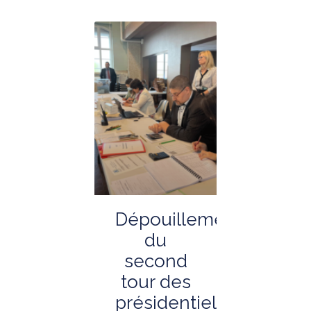
Dépouillement
du
second
tour des
présidentielles