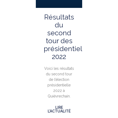
Résultats
du
second
tour des
présidentielles
2022
Voici les résultats
du second tour
de l’élection
présidentielle
2022 à
Quiévrechain.
LIRE
L'ACTUALITÉ