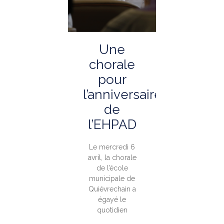
Une
chorale
pour
l’anniversaire
de
l’EHPAD
Le mercredi 6
avril, la chorale
de l’école
municipale de
Quiévrechain a
égayé le
quotidien