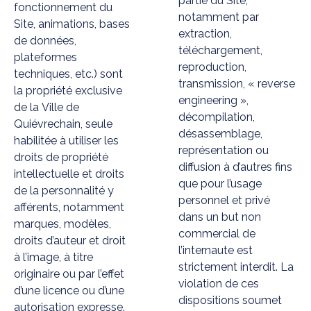
partie du Site,
fonctionnement du
notamment par
Site, animations, bases
extraction,
de données,
téléchargement,
plateformes
reproduction,
techniques, etc.) sont
transmission, « reverse
la propriété exclusive
engineering »,
de la Ville de
décompilation,
Quiévrechain, seule
désassemblage,
habilitée à utiliser les
représentation ou
droits de propriété
diffusion à d’autres fins
intellectuelle et droits
que pour l’usage
de la personnalité y
personnel et privé
afférents, notamment
dans un but non
marques, modèles,
commercial de
droits d’auteur et droit
l’internaute est
à l’image, à titre
strictement interdit. La
originaire ou par l’effet
violation de ces
d’une licence ou d’une
dispositions soumet
autorisation expresse.