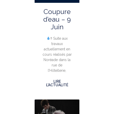
Coupure
d’eau – 9
Juin
‼ Suite aux
travaux
actuellement en
cours réalisés par
Noréade dans la
rue de
l’Hôtellerie,
LIRE
L'ACTUALITÉ