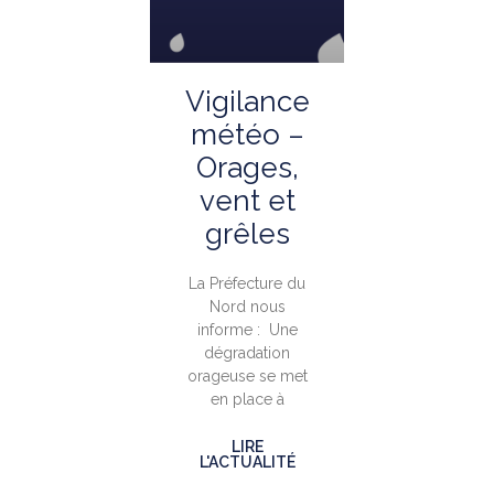
Vigilance
météo –
Orages,
vent et
grêles
La Préfecture du
Nord nous
informe : Une
dégradation
orageuse se met
en place à
LIRE
L'ACTUALITÉ