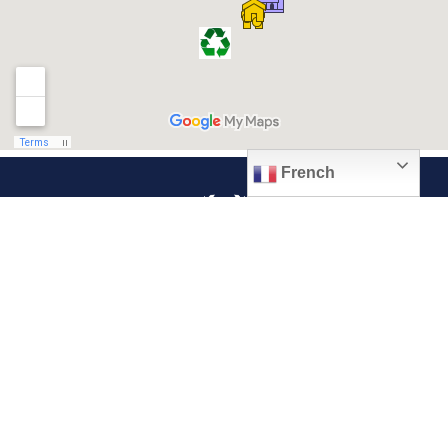
French
© 2026, Ville de Quiévrechain
Place Roger Salengro
59920 Quiévrechain – FRANCE
03 27 45 42 24