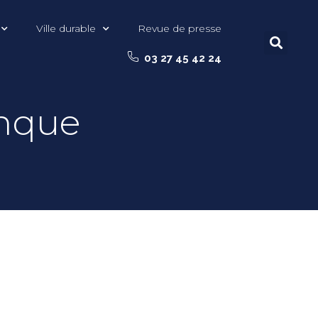
Ville durable
Revue de presse
03 27 45 42 24
anque