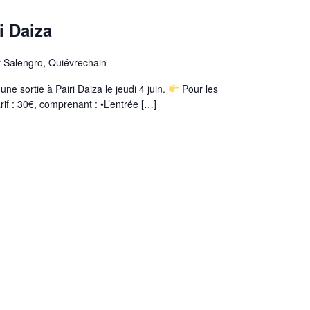
ri Daiza
 Salengro, Quiévrechain
e sortie à Pairi Daiza le jeudi 4 juin.
Pour les
if : 30€, comprenant : •L’entrée […]