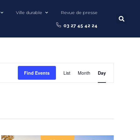
Ville durable
Revue de presse
03 27 45 42 24
Event
Find Events
List
Month
Day
Views
Navigation