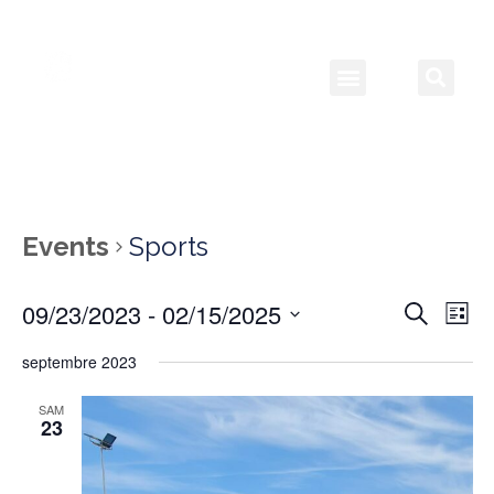
Events
Sports
09/23/2023
 - 
02/15/2025
Event
Ev
Search
List
Select
Vi
Searc
date.
septembre 2023
Na
and
SAM
23
View
Navig