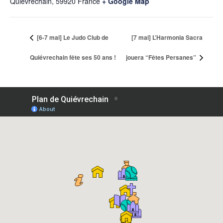
Quiévrechain
,
59920
France
+ Google Map
[6-7 mai] Le Judo Club de
[7 mai] L’Harmonia Sacra
Quiévrechain fête ses 50 ans !
jouera “Fêtes Persanes”