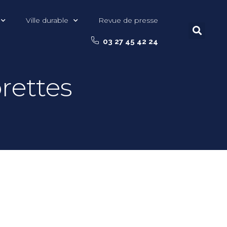
Ville durable
Revue de presse
03 27 45 42 24
orettes