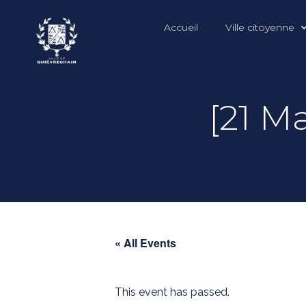
Accueil
Ville citoyenne
[21 Ma
« All Events
This event has passed.