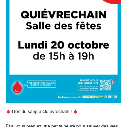
Don du sang à Quiévrechain !
Et si vous preniez une petite heure pour sauver des vies