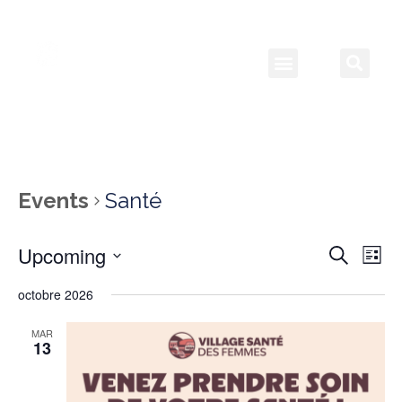
Events
Santé
Upcoming
Event
Ev
Search
List
Select
Vi
Searc
date.
octobre 2026
Na
and
MAR
13
View
Navig