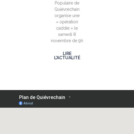
Populaire de
Quiévrechain
organise une
« opération
caddie » le
samedi 8
novembre de 9h
LIRE
L'ACTUALITÉ