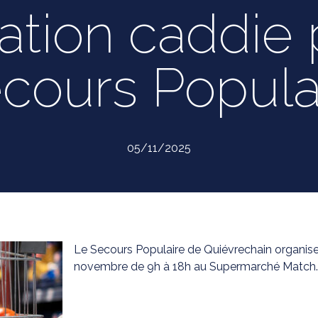
tion caddie 
cours Popula
05/11/2025
Le Secours Populaire de Quiévrechain organise
novembre de 9h à 18h au Supermarché Match.