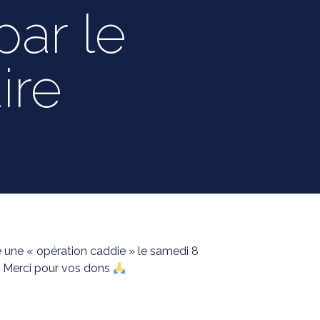
par le
ire
 une « opération caddie » le samedi 8
 Merci pour vos dons