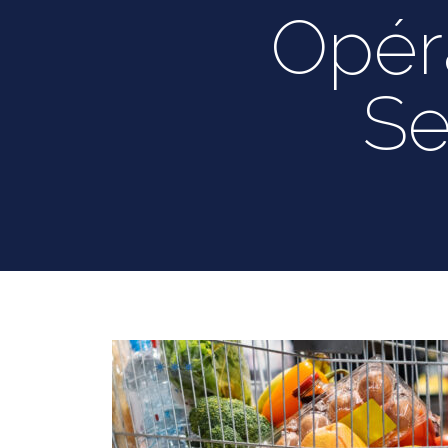
Opéra
Se