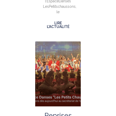
l’EspaceDanses
LesPetitschaussons,
le
LIRE
L'ACTUALITÉ
Reprises