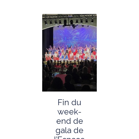
Fin du
week-
end de
gala de