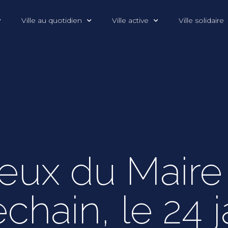
Ville au quotidien
Ville active
Ville solidaire
eux du Maire
chain, le 24 j