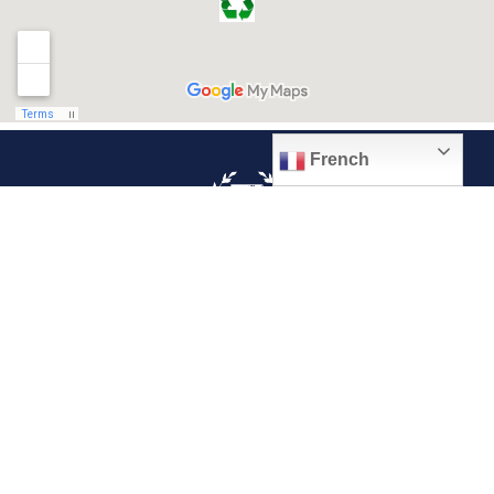
French
© 2026, Ville de Quiévrechain
Place Roger Salengro
59920 Quiévrechain – FRANCE
03 27 45 42 24