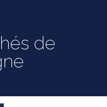
chés de
gne