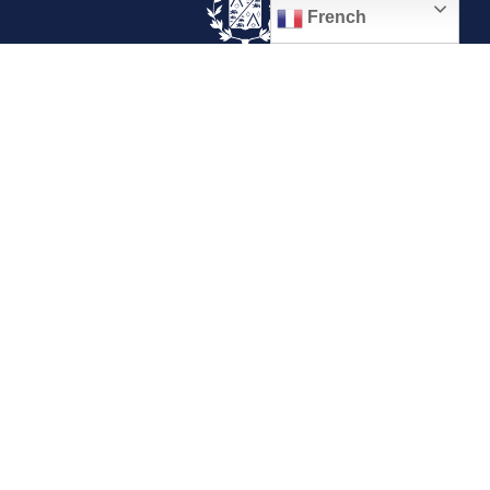
French
© 2026, Ville de Quiévrechain
Place Roger Salengro
59920 Quiévrechain – FRANCE
03 27 45 42 24
Mentions légales