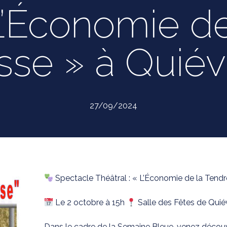
L’Économie de
sse » à Quiév
27/09/2024
Spectacle Théâtral : « L’Économie de la Tend
Le 2 octobre à 15h
Salle des Fêtes de Quié
Dans le cadre de la Semaine Bleue, venez découvr