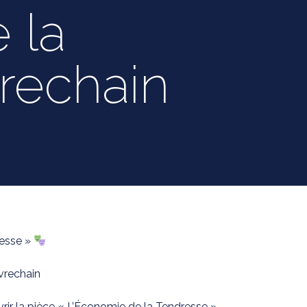
 la
rechain
resse »
vrechain
ir la pièce « L’Économie de la Tendresse »,