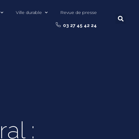
Ville durable
Revue de presse
03 27 45 42 24
al :