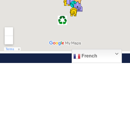
French
© 2026, Ville de Quiévrechain
Place Roger Salengro
59920 Quiévrechain – FRANCE