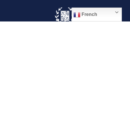
French
© 2026, Ville de Quiévrechain
Place Roger Salengro
59920 Quiévrechain – FRANCE
03 27 45 42 24
Mentions légales