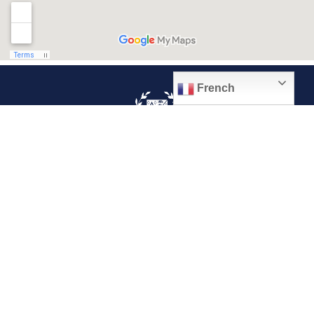
French
© 2026, Ville de Quiévrechain
Place Roger Salengro
59920 Quiévrechain – FRANCE
03 27 45 42 24