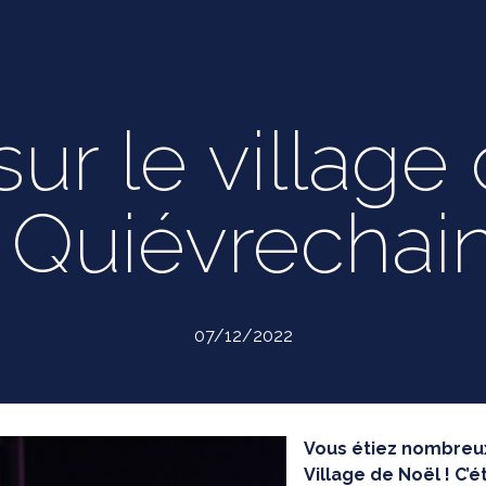
sur le village
 Quiévrechain
07/12/2022
Vous étiez nombreux 
Village de Noël ! C’é