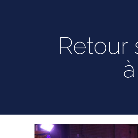
Retour 
à