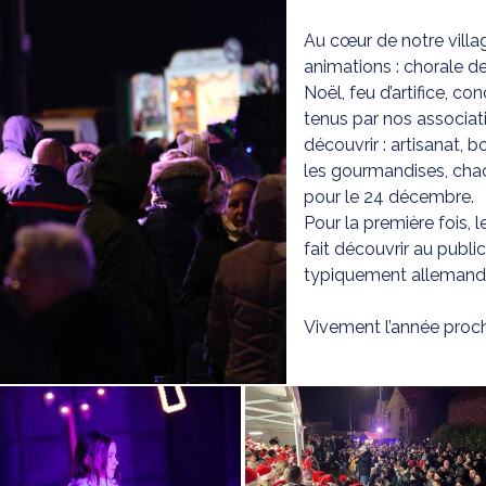
Au cœur de notre vill
animations : chorale de
Noël, feu d’artifice, c
tenus par nos associat
découvrir : artisanat, b
les gourmandises, cha
pour le 24 décembre.
Pour la première fois, 
fait découvrir au public
typiquement allemand
Vivement l’année proch