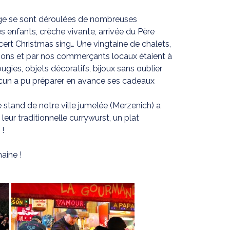
age se sont déroulées de nombreuses
s enfants, crèche vivante, arrivée du Père
oncert Christmas sing… Une vingtaine de chalets,
ions et par nos commerçants locaux étaient à
ougies, objets décoratifs, bijoux sans oublier
cun a pu préparer en avance ses cadeaux
le stand de notre ville jumelée (Merzenich) a
 leur traditionnelle currywurst, un plat
 !
aine !