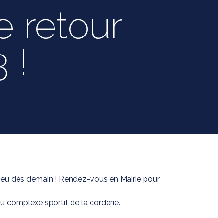
e retour
 !
lieu dès demain ! Rendez-vous en Mairie pour
au complexe sportif de la corderie.