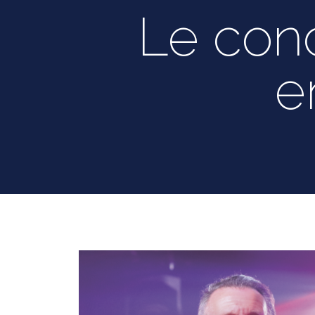
Le conc
e