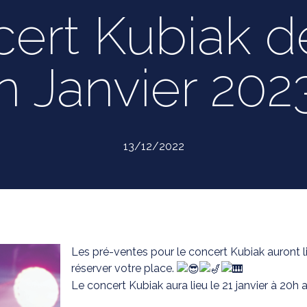
ert Kubiak d
n Janvier 2023
13/12/2022
Les pré-ventes pour le concert Kubiak auront 
réserver votre place.
Le concert Kubiak aura lieu le 21 janvier à 20h 