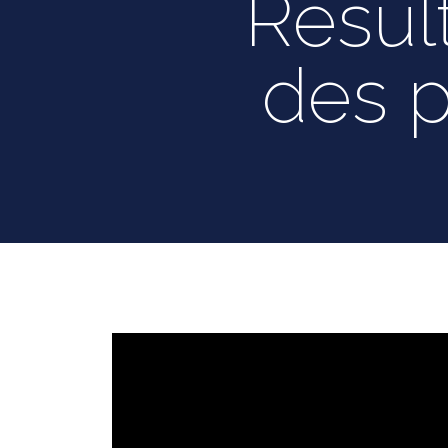
Résul
des p