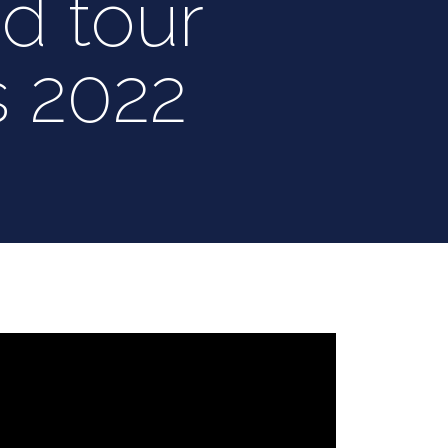
d tour
s 2022