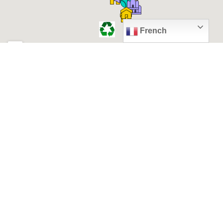
French
© 2026, Ville de Quiévrechain
Place Roger Salengro
59920 Quiévrechain – FRANCE