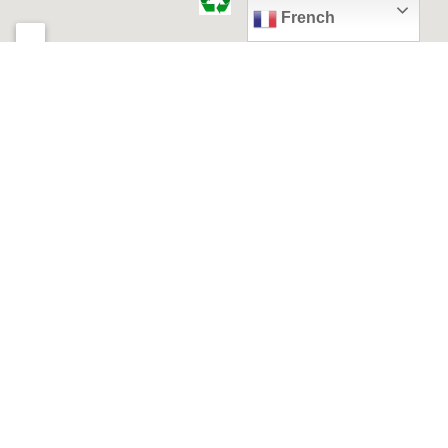
French
© 2026, Ville de Quiévrechain
Place Roger Salengro
59920 Quiévrechain – FRANCE
03 27 45 42 24