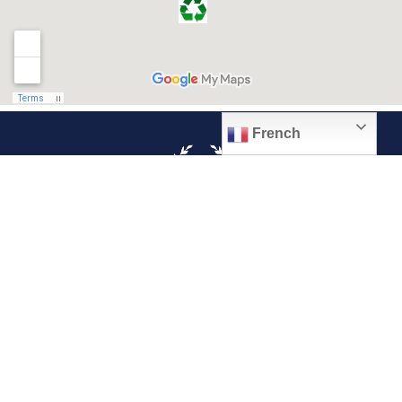
French
© 2026, Ville de Quiévrechain
Place Roger Salengro
59920 Quiévrechain – FRANCE
03 27 45 42 24