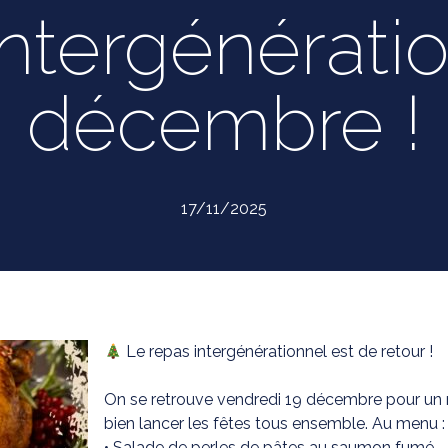
ntergénérati
décembre !
17/11/2025
Le repas intergénérationnel est de retour !
On se retrouve vendredi 19 décembre pour un 
bien lancer les fêtes tous ensemble. Au menu :
• Salade de perles de pâtes au saumon fumé