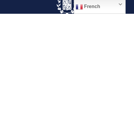
French
© 2026, Ville de Quiévrechain
Place Roger Salengro
59920 Quiévrechain – FRANCE
03 27 45 42 24
Mentions légales