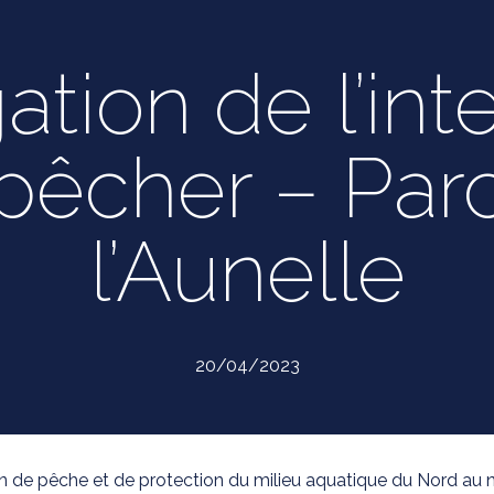
tion de l’int
pêcher – Par
l’Aunelle
20/04/2023
n de pêche et de protection du milieu aquatique du Nord au niv