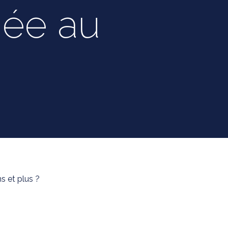
née au
s et plus ?