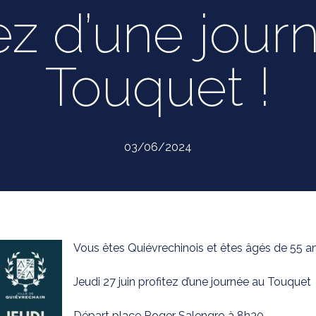
tez d’une jour
Touquet !
03/06/2024
Vous êtes Quiévrechinois et êtes âgés de 55 an
Jeudi 27 juin profitez d’une journée au Touquet
Départ place Roger Salengro à 8h30