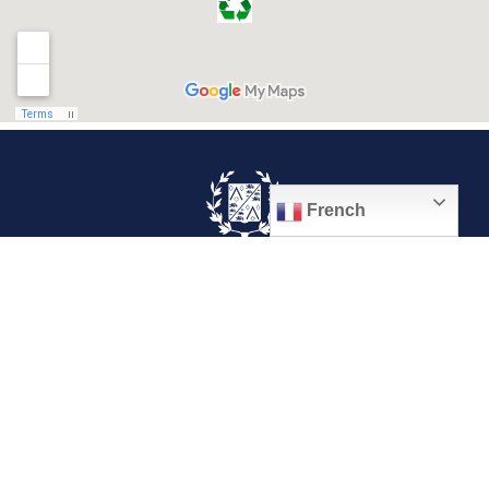
French
© 2026, Ville de Quiévrechain
Place Roger Salengro
59920 Quiévrechain – FRANCE
03 27 45 42 24