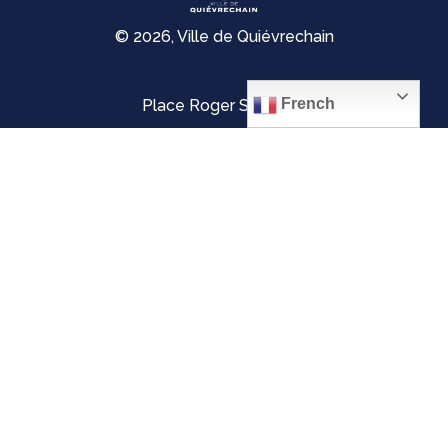
© 2026, Ville de Quiévrechain
French
Place Roger Salengro
59920 Quiévrechain – FRANCE
03 27 45 42 24
Mentions légales