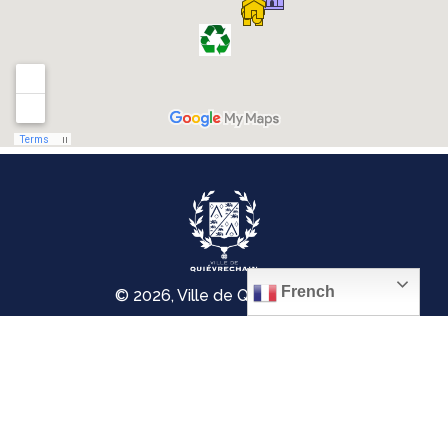
French
© 2026, Ville de Quiévrechain
Place Roger Salengro
59920 Quiévrechain – FRANCE
03 27 45 42 24