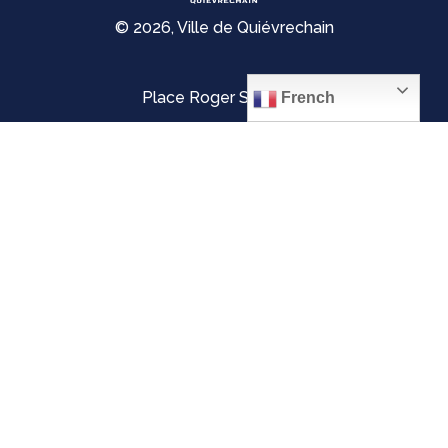
© 2026, Ville de Quiévrechain
Place Roger Salengro
French
59920 Quiévrechain – FRANCE
03 27 45 42 24
Mentions légales