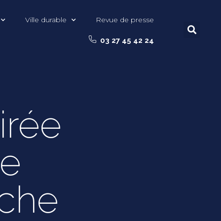
Ville durable
Revue de presse
03 27 45 42 24
irée
de
êche