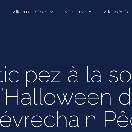
Ville au quotidien
Ville active
Ville solidaire
ticipez à la so
’Halloween 
évrechain P