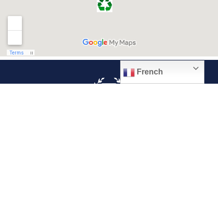
French
© 2026, Ville de Quiévrechain
Place Roger Salengro
59920 Quiévrechain – FRANCE
03 27 45 42 24