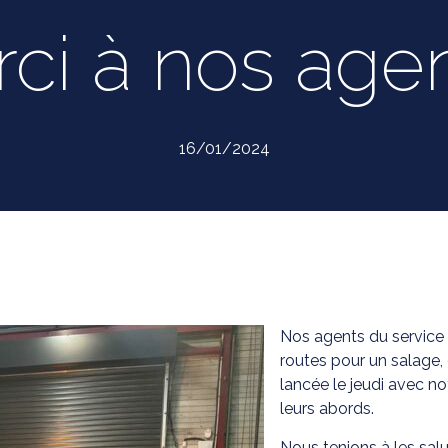
ci à nos agen
16/01/2024
Nos agents du service 
routes pour un salage,
lancée le jeudi avec n
leurs abords.
Nous tenions à les sal