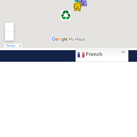
French
© 2026, Ville de Quiévrechain
Place Roger Salengro
59920 Quiévrechain – FRANCE
03 27 45 42 24