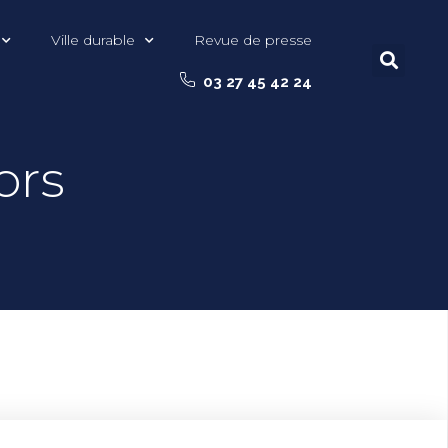
Ville durable
Revue de presse
03 27 45 42 24
ors