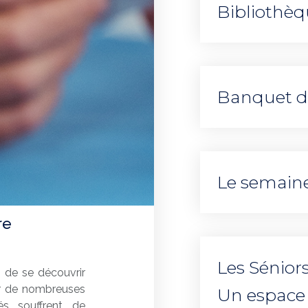
Bibliothè
Banquet d
Le semain
re
Les Sénior
n de se découvrir
er de nombreuses
Un espace 
és souffrent de