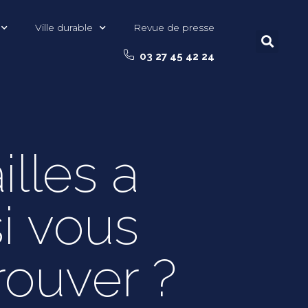
Ville durable
Revue de presse
03 27 45 42 24
lles a
i vous
trouver ?