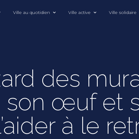
Ville au quotidien
Ville active
Ville solidaire
zard des murai
 son œuf et s
’aider à le re