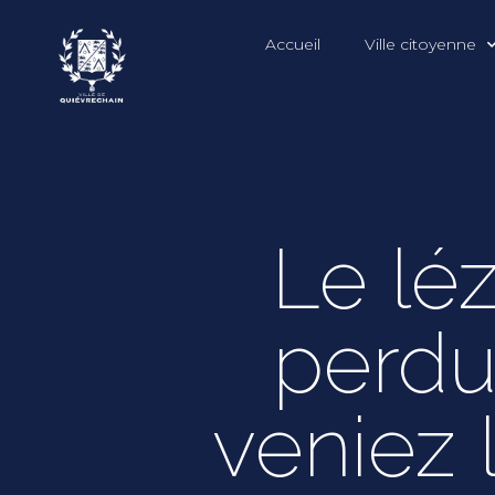
Accueil
Ville citoyenne
Le lé
perdu
veniez l