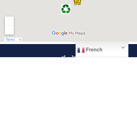
French
© 2026, Ville de Quiévrechain
Place Roger Salengro
59920 Quiévrechain – FRANCE
03 27 45 42 24