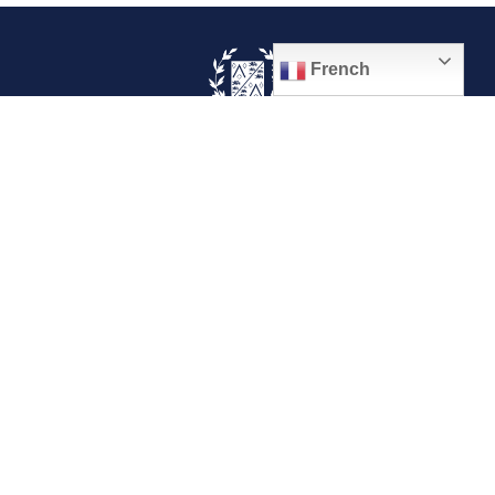
French
© 2026, Ville de Quiévrechain
Place Roger Salengro
59920 Quiévrechain – FRANCE
03 27 45 42 24
Mentions légales