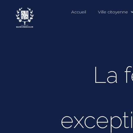
Accueil
Ville citoyenne
La 
except