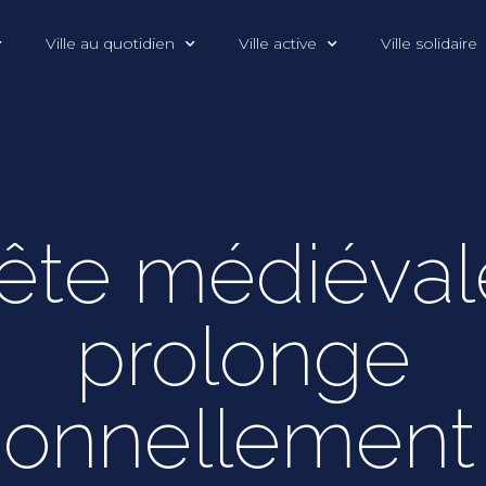
Ville au quotidien
Ville active
Ville solidaire
fête médiéval
prolonge
ionnellement 