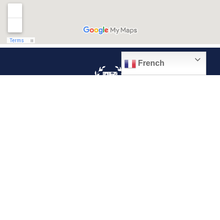
French
© 2026, Ville de Quiévrechain
Place Roger Salengro
59920 Quiévrechain – FRANCE
03 27 45 42 24