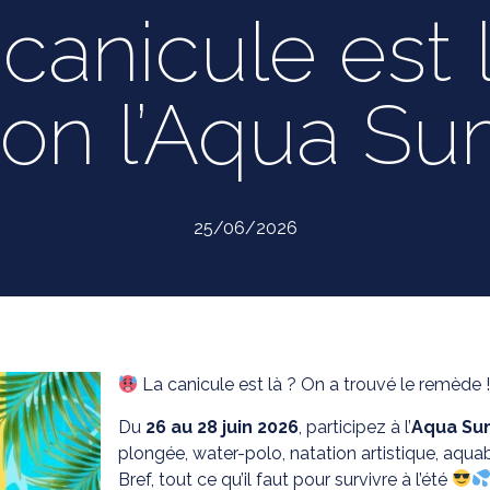
canicule est 
ion l’Aqua S
25/06/2026
La canicule est là ? On a trouvé le remède 
Du
26 au 28 juin 2026
, participez à l’
Aqua S
plongée, water-polo, natation artistique, aqua
Bref, tout ce qu’il faut pour survivre à l’été