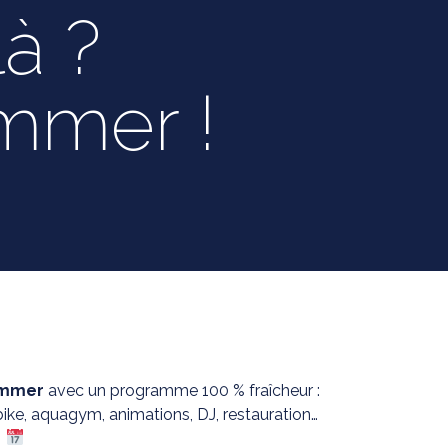
là ?
ummer !
!
ummer
avec un programme 100 % fraîcheur :
bike, aquagym, animations, DJ, restauration…