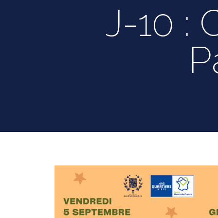
J-10 : 
P