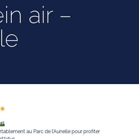
in air –
le
tablement au Parc de l’Aunelle pour profiter
d’Artus.