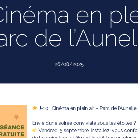
Cinéma en ple
arc de l’Aunel
26/08/2025
J-10 : Cinéma en plein air – Parc de l’Aunelle
Envie d’une soirée conviviale sous les étoiles ?
Vendredi 5 septembre, installez-vous confor
de la projection du film « Un p’tit truc en plus » 