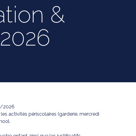
ation &
/2026
25/2026
 les activités périscolaires (garderie, mercredi
hool.
otre enfant ainsi que les justificatifs