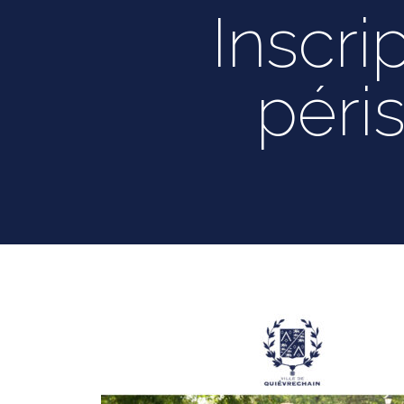
Inscri
péri