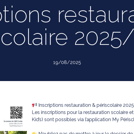
ptions restaur
scolaire 2025
19/08/2025
Inscriptions restauration & périscolaire 20
Les inscriptions pour la restauration scolaire et
Kid’s) sont possibles via l’application My Périsc
N’oubliez pas de mettre à jour le dossier de v