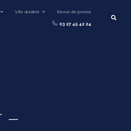
Ville durable
Revue de presse
03 27 45 42 24
r –